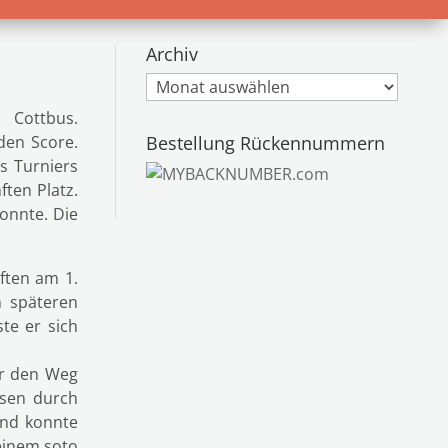
Archiv
Archiv
 Cottbus.
Bestellung Rückennummern
den Score.
s Turniers
ten Platz.
onnte. Die
ften am 1.
n späteren
te er sich
ber den Weg
esen durch
und konnte
einem soto