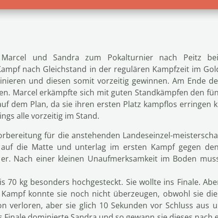
arcel und Sandra zum Pokalturnier nach Peitz bei
 Kampf nach Gleichstand in der regulären Kampfzeit im Gol
inieren und diesen somit vorzeitig gewinnen. Am Ende de
uen. Marcel erkämpfte sich mit guten Standkämpfen den fünf
f dem Plan, da sie ihren ersten Platz kampflos erringen k
gs alle vorzeitig im Stand.
rbereitung für die anstehenden Landeseinzel-meisterscha
g auf die Matte und unterlag im ersten Kampf gegen de
e er. Nach einer kleinen Unaufmerksamkeit im Boden muss
bis 70 kg besonders hochgesteckt. Sie wollte ins Finale. A
n Kampf konnte sie noch nicht überzeugen, obwohl sie di
n verloren, aber sie glich 10 Sekunden vor Schluss aus 
s Finale dominierte Sandra und so gewann sie dieses nach 