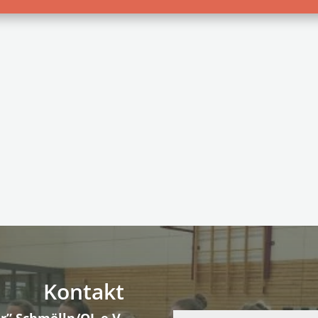
Kontakt
r” Schmölln/OL e.V.